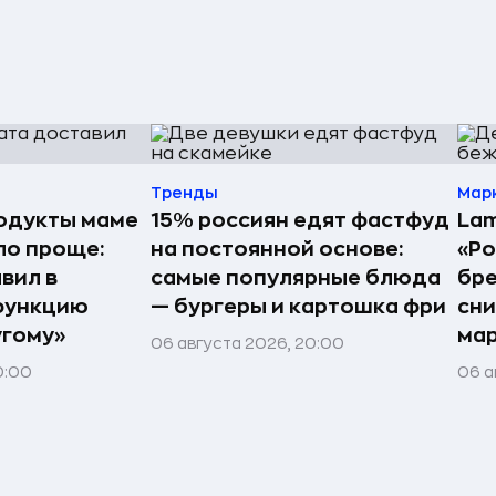
Тренды
Мар
одукты маме
15% россиян едят фастфуд
Lam
ло проще:
на постоянной основе:
«Ро
вил в
самые популярные блюда
бр
функцию
— бургеры и картошка фри
сн
угому»
ма
06 августа 2026, 20:00
0:00
06 а