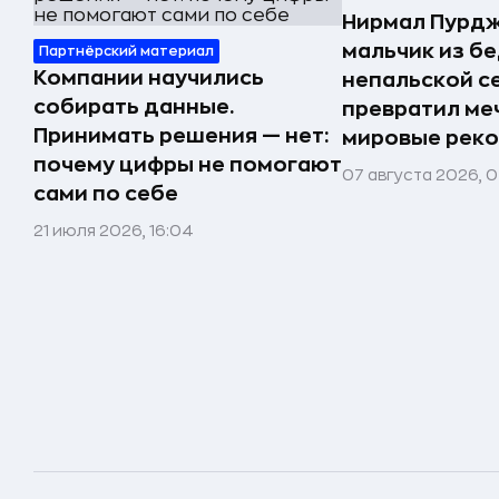
Нирмал Пурдж
мальчик из б
Партнёрский материал
Компании научились
непальской с
собирать данные.
превратил меч
Принимать решения — нет:
мировые реко
почему цифры не помогают
07 августа 2026, 0
сами по себе
21 июля 2026, 16:04