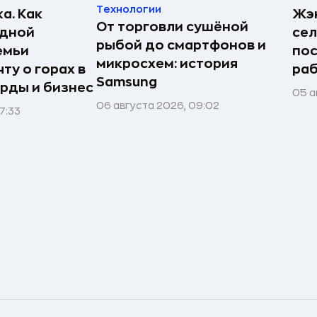
Технологии
а. Как
Жэн
От торговли сушёной
едной
сел
рыбой до смартфонов и
емьи
пос
микросхем: история
ту о горах в
раб
Samsung
рды и бизнес
05 а
06 августа 2026, 09:02
7:33