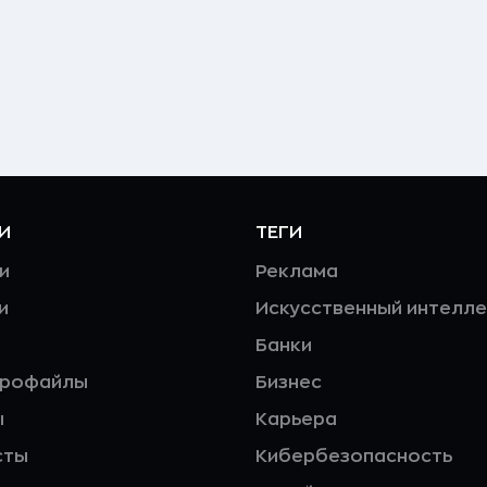
И
ТЕГИ
и
Реклама
и
Искусственный интелле
Банки
профайлы
Бизнес
ы
Карьера
сты
Кибербезопасность