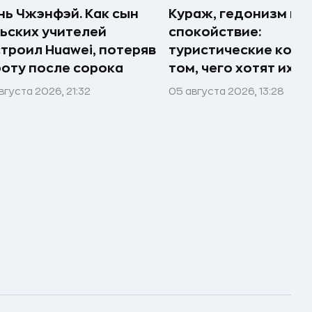
ь Чжэнфэй. Как сын
Кураж, гедонизм и
ьских учителей
спокойствие:
троил Huawei, потеряв
туристические комп
оту после сорока
том, чего хотят их 
вгуста 2026, 21:32
05 августа 2026, 13:28