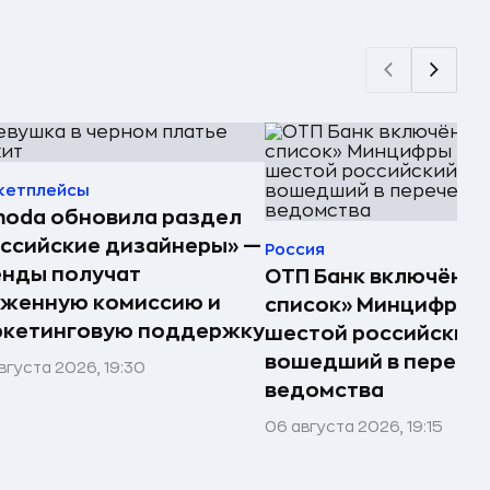
кетплейсы
oda обновила раздел
ссийские дизайнеры» —
Россия
енды получат
ОТП Банк включён в
иженную комиссию и
список» Минцифры —
ркетинговую поддержку
шестой российский 
вошедший в перече
вгуста 2026, 19:30
ведомства
06 августа 2026, 19:15