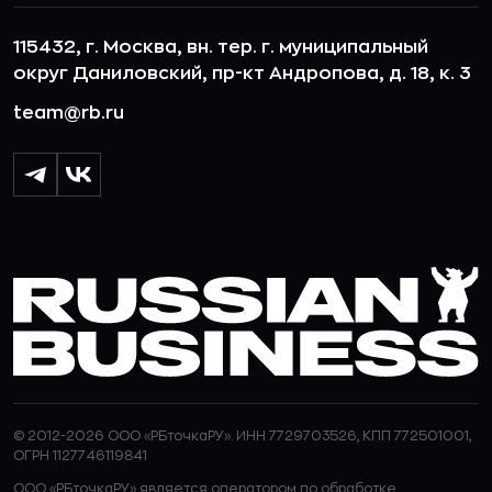
115432, г. Москва, вн. тер. г. муниципальный
округ Даниловский, пр-кт Андропова, д. 18, к. 3
team@rb.ru
© 2012-2026 ООО «РБточкаРУ». ИНН 7729703526, КПП 772501001,
ОГРН 1127746119841
ООО «РБточкаРУ» является оператором по обработке