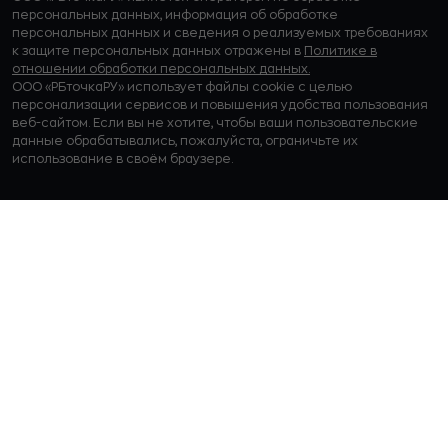
персональных данных, информация об обработке
персональных данных и сведения о реализуемых требованиях
к защите персональных данных отражены в
Политике в
отношении обработки персональных данных.
ООО «РБточкаРУ» использует файлы cookie с целью
персонализации сервисов и повышения удобства пользования
веб-сайтом. Если вы не хотите, чтобы ваши пользовательские
данные обрабатывались, пожалуйста, ограничьте их
использование в своём браузере.