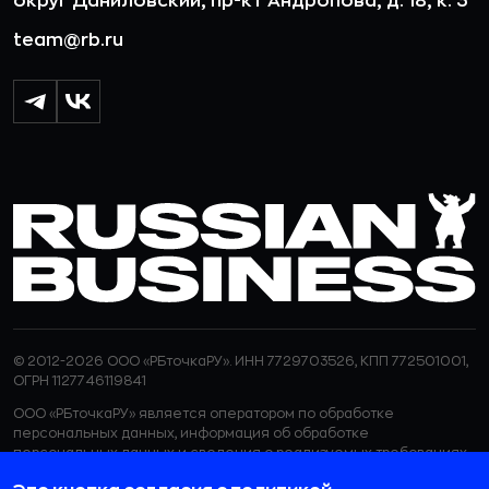
округ Даниловский, пр-кт Андропова, д. 18, к. 3
team@rb.ru
© 2012-2026 ООО «РБточкаРУ». ИНН 7729703526, КПП 772501001,
ОГРН 1127746119841
ООО «РБточкаРУ» является оператором по обработке
персональных данных, информация об обработке
персональных данных и сведения о реализуемых требованиях
к защите персональных данных отражены в
Политике в