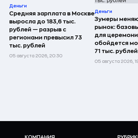
Деньги
Деньги
Средняя зарплата в Москве
Зумеры меня
выросла до 183,6 тыс.
рынок: базов
рублей — разрыв с
для церемонии
регионами превысил 73
обойдется м
тыс. рублей
71 тыс. рублей
05 августа 2026, 20:30
05 августа 2026, 1
КОМПАНИЯ
РУБРИК