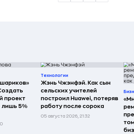
Технологии
ешариков»
Жэнь Чжэнфэй. Как сын
«Создать
сельских учителей
Биз
й проект
построил Huawei, потеряв
«Мн
о лишь 5%
работу после сорока
рем
пре
05 августа 2026, 21:32
том
00
би