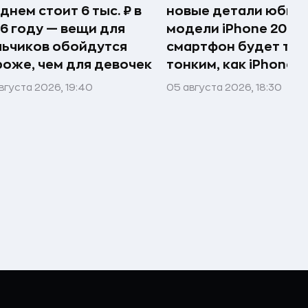
днем стоит 6 тыс. ₽ в
новые детали юбил
6 году — вещи для
модели iPhone 20 —
ьчиков обойдутся
смартфон будет так
оже, чем для девочек
тонким, как iPhone A
вгуста 2026, 19:40
05 августа 2026, 18:30