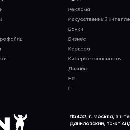
и
Реклама
и
Искусственный интелле
Банки
профайлы
Бизнес
ы
Карьера
сты
Кибербезопасность
Дизайн
HR
IT
115432, г. Москва, вн. т
Даниловский, пр-кт Андр