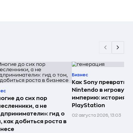
Бизнес
Как Sony превратила
Nintendo в игровую
нес
империю: история
огие до сих пор
PlayStation
есленники, а не
дприниматели»: гид о
02 августа 2026, 13:03
, как добиться роста в
знесе