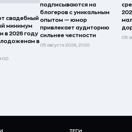
подписываются на
сре
блогеров с уникальным
202
ют свадебный
опытом — юмор
мал
ый минимум
привлекает аудиторию
дор
 в 2026 году
сильнее честности
05 а
олодоженам в
05 августа 2026, 21:00
9:00
И
ТЕГИ