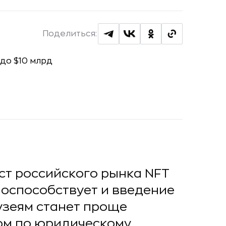
Поделиться:
ст российского рынка NFT
 поспособствует и введение
узеям станет проще
ом по юридическому