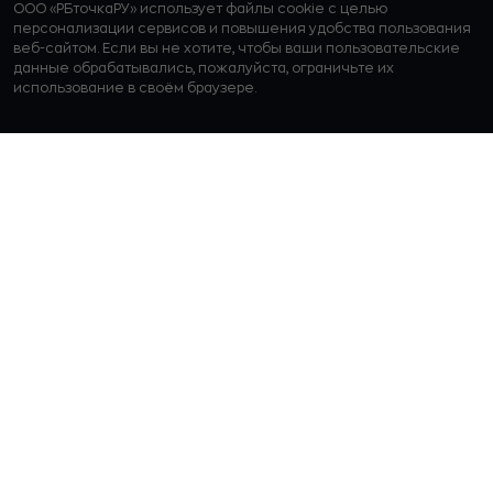
ООО «РБточкаРУ» использует файлы cookie с целью
персонализации сервисов и повышения удобства пользования
веб-сайтом. Если вы не хотите, чтобы ваши пользовательские
данные обрабатывались, пожалуйста, ограничьте их
использование в своём браузере.