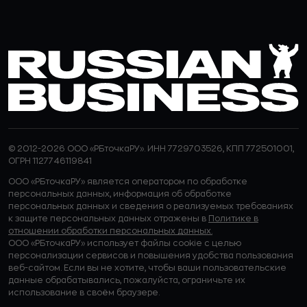
© 2012-2026 ООО «РБточкаРУ». ИНН 7729703526, КПП 772501001,
ОГРН 1127746119841
ООО «РБточкаРУ» является оператором по обработке
персональных данных, информация об обработке
персональных данных и сведения о реализуемых требованиях
к защите персональных данных отражены в
Политике в
отношении обработки персональных данных.
ООО «РБточкаРУ» использует файлы cookie с целью
персонализации сервисов и повышения удобства пользования
веб-сайтом. Если вы не хотите, чтобы ваши пользовательские
данные обрабатывались, пожалуйста, ограничьте их
использование в своём браузере.