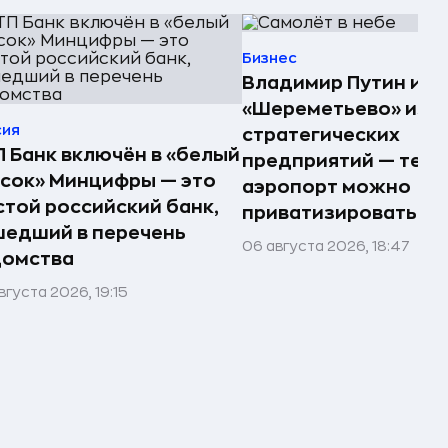
Бизнес
Владимир Путин ис
«Шереметьево» из с
сия
стратегических
 Банк включён в «белый
предприятий — тепе
сок» Минцифры — это
аэропорт можно
той российский банк,
приватизировать
едший в перечень
06 августа 2026, 18:47
домства
вгуста 2026, 19:15