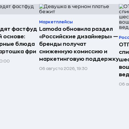
Маркетплейсы
едят фастфуд
Lamoda обновила раздел
й основе:
«Российские дизайнеры» —
Рос
ярные блюда
бренды получат
ОТП
картошка фри
сниженную комиссию и
спи
маркетинговую поддержку
шес
20:00
вош
06 августа 2026, 19:30
ве
06 а