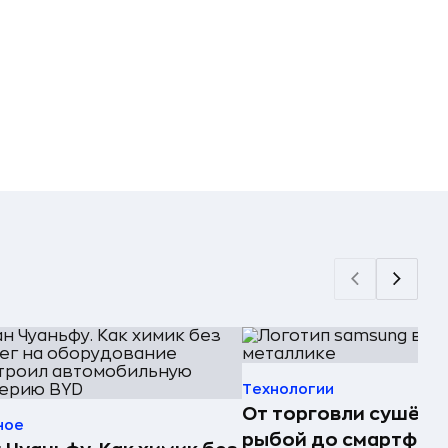
Технологии
От торговли сушёно
ное
рыбой до смартфоно