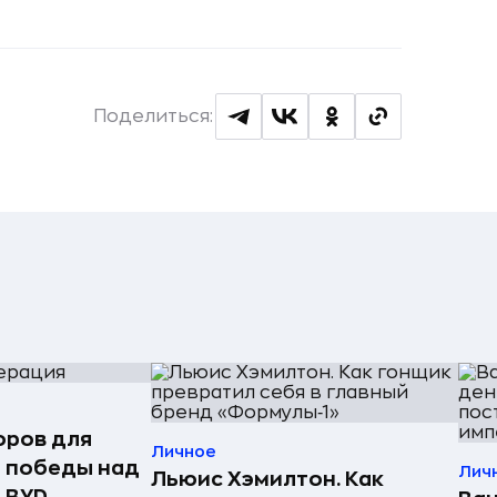
Поделиться:
оров для
Личное
 победы над
Лич
Льюис Хэмилтон. Как