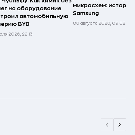
 Чуаньфу. Как химик без
микросхем: история
ег на оборудование
Samsung
строил автомобильную
06 августа 2026, 09:02
перию BYD
юля 2026, 22:13