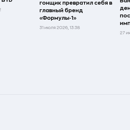
я BYD
Ван
гонщик превратил себя в
ден
2
главный бренд
по
«Формулы‑1»
им
31 июля 2026, 13:38
27 и