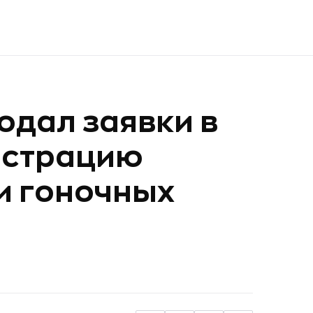
одал заявки в
истрацию
и гоночных