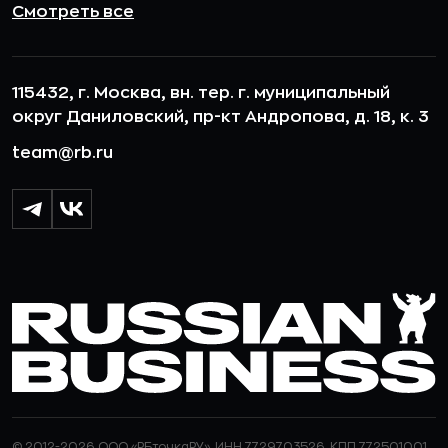
Смотреть все
115432, г. Москва, вн. тер. г. муниципальный
округ Даниловский, пр-кт Андропова, д. 18, к. 3
team@rb.ru
© 2012-2026 ООО «РБточкаРУ». ИНН 7729703526, КПП 772501001,