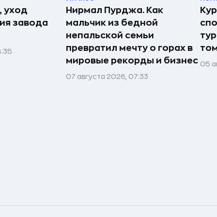
, уход
Нирмал Пурджа. Как
Кур
рия завода
мальчик из бедной
спо
непальской семьи
тур
превратил мечту о горах в
том
8:35
мировые рекорды и бизнес
05 а
07 августа 2026, 07:33