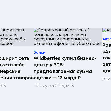
Авт
Раз
«А
Банки
так
асширит сеть
Wildberries купил бизнес-
авт
ркетплейс
центр у ВТБ:
до
тнёрские
предполагаемая сумма
нения товаров
сделки — 13 млрд ₽
07 а
7:26
07 августа 2026, 16:15