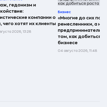
аж, гедонизм и
койствие:
Бизнес
истические компании о
«Многие до сих пор
, чего хотят их клиенты
ремесленники, а не
предприниматели»: 
вгуста 2026, 13:28
том, как добиться р
бизнесе
04 августа 2026, 11:48