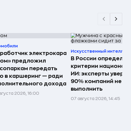
омобили
Искусственный интеллек
работчик электрокара
В России определил
том» предложил
критерии национал
сопаркам передать
ИИ: эксперты увере
о в каршеринг — ради
90% компаний не см
полнительного дохода
выполнить
вгуста 2026, 16:00
07 августа 2026, 14:45