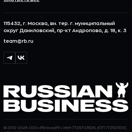
115432, г. Москва, вн. тер. г. муниципальный
округ Даниловский, пр-кт Андропова, д. 18, к. 3
team@rb.ru
© 2012-2026 ООО «РБточкаРУ». ИНН 7729703526, КПП 772501001,