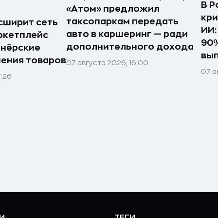
В Р
«Атом» предложил
кри
таксопаркам передать
асширит сеть
ИИ:
авто в каршеринг — ради
ркетплейс
90%
дополнительного дохода
тнёрские
вы
нения товаров
07 августа 2026, 16:00
07 а
7:26
И
ТЕГИ