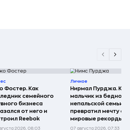
нес
Личное
 Фостер. Как
Нирмал Пурджа. Как
ледник семейного
мальчик из бедной
вного бизнеса
непальской семьи
азался от него и
превратил мечту о г
троил Reebok
мировые рекорды и 
вгуста 2026, 08:03
07 августа 2026, 07:33