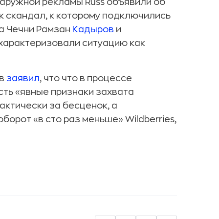
 наружной рекламы Russ объявили об
к скандал, к которому подключились
ва Чечни Рамзан
Кадыров
и
охарактеризовали ситуацию как
ав
заявил
, что что в процессе
сть «явные признаки захвата
рактически за бесценок, а
борот «в сто раз меньше» Wildberries,