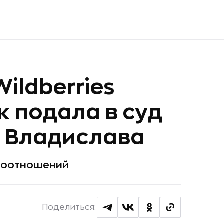
ildberries
к подала в суд
а Владислава
авоотношений
Поделиться: