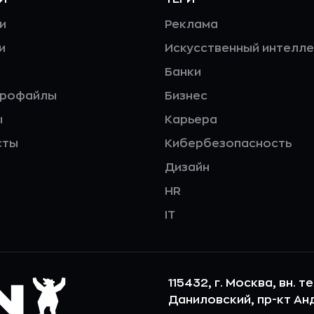
и
Реклама
и
Искусственный интелле
Банки
профайлы
Бизнес
ы
Карьера
сты
Кибербезопасность
Дизайн
HR
IT
115432, г. Москва, вн. т
Даниловский, пр-кт Андр