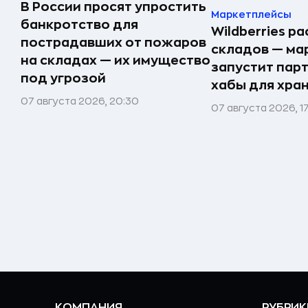
В России просят упростить
Маркетплейсы
банкротство для
Wildberries р
пострадавших от пожаров
складов — ма
на складах — их имущество
запустит пар
под угрозой
хабы для хра
07 августа 2026, 20:30
07 августа 2026, 1
КОМПАНИЯ
РУБРИК