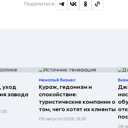
Поделиться:
Немалый бизнес
Биз
, уход
Кураж, гедонизм и
Джо
рия завода
спокойствие:
нас
туристические компании о
обу
том, чего хотят их клиенты
отк
8:35
пос
05 августа 2026, 13:28
08 а