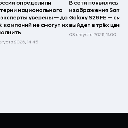
оссии определили
В сети появились п
терии национального
изображения Samsu
 эксперты уверены — до
Galaxy S26 FE — сма
 компаний не смогут их
выйдет в трёх цвета
полнить
08 августа 2026, 11:00
вгуста 2026, 14:45