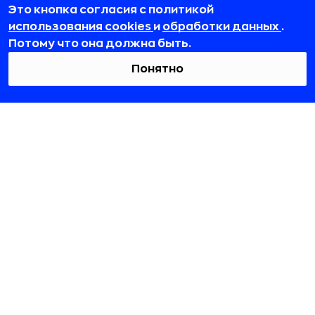
Это кнопка согласия с политикой
team@rb.ru
использования cookies
и
обработки данных
.
Потому что она должна быть.
Понятно
© 2012-2026 ООО «РБточкаРУ». ИНН 7729703526, КПП 772501001,
ОГРН 1127746119841
ООО «РБточкаРУ» является оператором по обработке
персональных данных, информация об обработке
персональных данных и сведения о реализуемых требованиях
к защите персональных данных отражены в
Политике в
отношении обработки персональных данных.