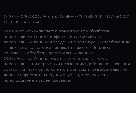
© 2012-2026 ООО «РБточкаРУ». ИНН 7729703526, КПП 772501001,
ОГРН 1127746119841
ООО «РБточкаРУ» является оператором по обработке
персональных данных, информация об обработке
персональных данных и сведения о реализуемых требованиях
к защите персональных данных отражены в
Политике в
отношении обработки персональных данных.
ООО «РБточкаРУ» использует файлы cookie с целью
персонализации сервисов и повышения удобства пользования
веб-сайтом. Если вы не хотите, чтобы ваши пользовательские
данные обрабатывались, пожалуйста, ограничьте их
использование в своём браузере.