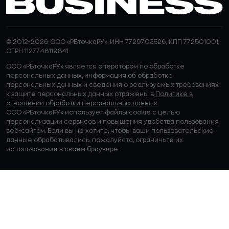
© 2012-2026 ООО «РБточкаРУ». ИНН 7729703526, КПП 772501001,
ОГРН 1127746119841
ООО «РБточкаРУ» является оператором по обработке
персональных данных, информация об обработке
персональных данных и сведения о реализуемых требованиях
к защите персональных данных отражены в
Политике в
отношении обработки персональных данных.
ООО «РБточкаРУ» использует файлы cookie с целью
персонализации сервисов и повышения удобства пользования
веб-сайтом. Если вы не хотите, чтобы ваши пользовательские
данные обрабатывались, пожалуйста, ограничьте их
использование в своём браузере.