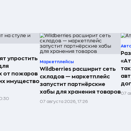
Авт
Раз
ят упростить
«А
Маркетплейсы
для
так
Wildberries расширит сеть
 от пожаров
авт
складов — маркетплейс
 их имущество
до
запустит партнёрские
хабы для хранения товаров
07 а
0:30
07 августа 2026, 17:26