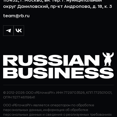
115432, г. Москва, вн. тер. г. муниципальный
округ Даниловский, пр-кт Андропова, д. 18, к. 3
team@rb.ru
© 2012-2026 ООО «РБточкаРУ». ИНН 7729703526, КПП 772501001,
ОГРН 1127746119841
ООО «РБточкаРУ» является оператором по обработке
персональных данных, информация об обработке
персональных данных и сведения о реализуемых требованиях