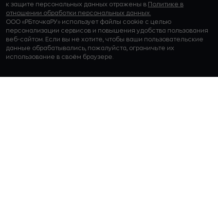
к защите персональных данных отражены в
Политике в
отношении обработки персональных данных.
ООО «РБточкаРУ» использует файлы cookie с целью
персонализации сервисов и повышения удобства пользования
веб-сайтом. Если вы не хотите, чтобы ваши пользовательские
данные обрабатывались, пожалуйста, ограничьте их
использование в своём браузере.