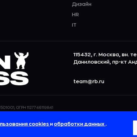
Дизайн
HR
IT
115432, г. Москва, вн. т
Даниловский, пр-кт Андр
team@rb.ru
501001, ОГРН 1127746119841
ерсональных данных,
ООО «РБточкаРУ» использует фай
дения о реализуемых
повышения удобства пользования
льзования cookies
и
обработки данных
.
 в
Политике в отношении
пользовательские данные обраба
своём браузере.