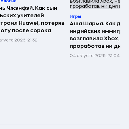
нологии
ь Чжэнфэй. Как сын
ьских учителей
Игры
троил Huawei, потеряв
Аша Шарма. Как доч
оту после сорока
индийских иммигра
возглавила Xbox, не
вгуста 2026, 21:32
проработав ни дня в
04 августа 2026, 23:04