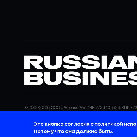
© 2012-2026 ООО «РБточкаРУ». ИНН 7729703526, КПП 772
ООО «РБточкаРУ» является оператором по обработке п
информация об обработке персональных данных и све
Это кнопка согласия с политикой
испо
требованиях к защите персональных данных отражены
обработки персональных данных.
Потому что она должна быть.