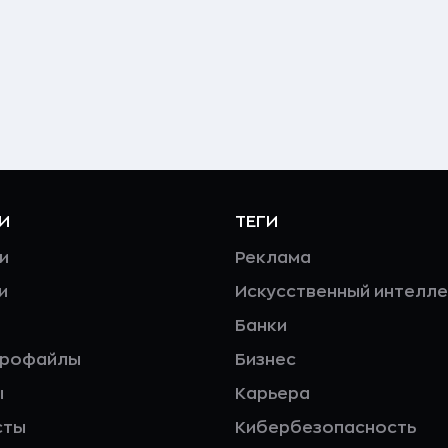
И
ТЕГИ
и
Реклама
и
Искусственный интелле
Банки
профайлы
Бизнес
ы
Карьера
сты
Кибербезопасность