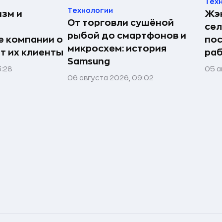
Тех
Технологии
изм и
Жэн
От торговли сушёной
сел
рыбой до смартфонов и
е компании о
пос
микросхем: история
ят их клиенты
раб
Samsung
3:28
05 а
06 августа 2026, 09:02