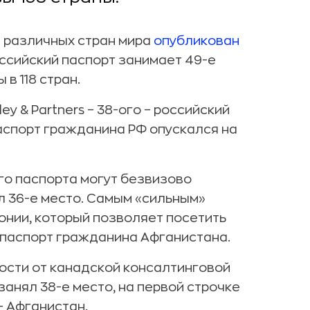
 различных стран мира
опубликован
российский паспорт занимает 49-е
в 118 стран.
y & Partners – 38-ого – российский
 паспорт гражданина РФ опускался на
го паспорта могут безвизово
ял 36-е место. Самым «сильным»
онии, который позволяет посетить
 паспорт гражданина Афганистана.
ности от канадской консалтинговой
занял 38-е место, на первой строчке
– Афганистан.