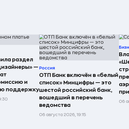
Биз
Вла
ила раздел
«Ше
дизайнеры» —
Россия
стр
ат
ОТП Банк включён в «белый
пре
омиссию и
список» Минцифры — это
аэ
ую поддержку
шестой российский банк,
при
вошедший в перечень
9:30
06 а
ведомства
06 августа 2026, 19:15