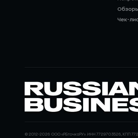
Обзор
Чек-ли
© 2012-2026 ООО «РБточкаРУ». ИНН 7729703526, КПП 772