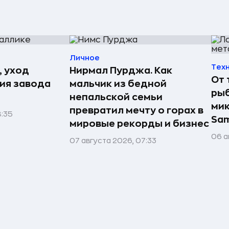
Личное
Тех
, уход
Нирмал Пурджа. Как
От 
рия завода
мальчик из бедной
рыб
непальской семьи
мик
превратил мечту о горах в
8:35
Sa
мировые рекорды и бизнес
06 а
07 августа 2026, 07:33