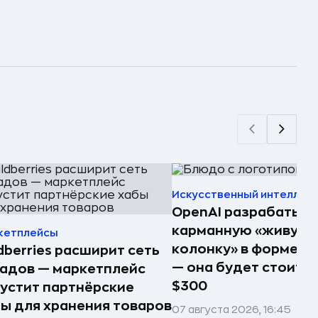
Искусственный интеллек
OpenAI разрабатыв
карманную «живую
кетплейсы
колонку» в форме п
dberries расширит сеть
— она будет стоить 
адов — маркетплейс
$300
устит партнёрские
ы для хранения товаров
07 августа 2026, 16:45