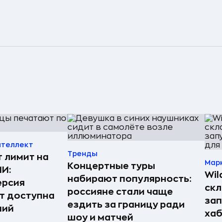
нтеллект
Тренды
т лимит на
Мар
Концертные туры
ИИ:
Wil
набирают популярность:
ерсия
скл
россияне стали чаще
т доступна
зап
ездить за границу ради
ний
хаб
шоу и матчей