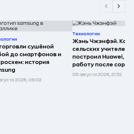
Технологии
нологии
Жэнь Чжэнфэй. Как 
торговли сушёной
сельских учителей
ой до смартфонов и
построил Huawei, по
росхем: история
работу после сорок
msung
05 августа 2026, 21:32
вгуста 2026, 09:02