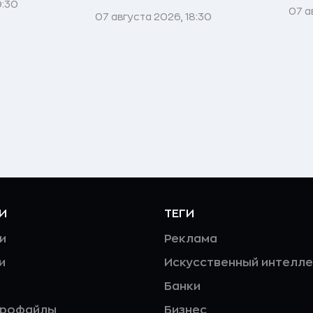
9:30
07 а
07 августа 2026, 18:30
И
ТЕГИ
и
Реклама
и
Искусственный интелле
Банки
профайлы
Бизнес