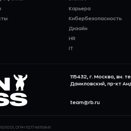
ы
Карьера
сты
Кибербезопасность
Дизайн
HR
IT
115432, г. Москва, вн. т
Даниловский, пр-кт Андр
team@rb.ru
501001, ОГРН 1127746119841