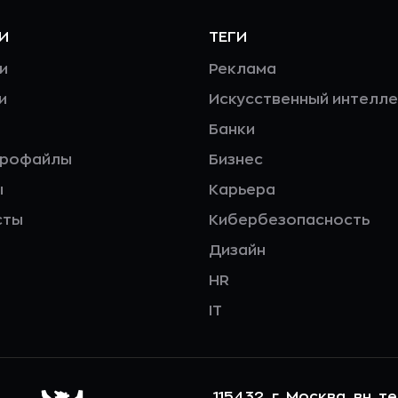
И
ТЕГИ
и
Реклама
и
Искусственный интелле
Банки
профайлы
Бизнес
ы
Карьера
сты
Кибербезопасность
Дизайн
HR
IT
115432, г. Москва, вн. т