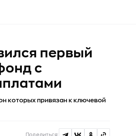
вился первый
фонд с
ыплатами
пон которых привязан к ключевой
Поделиться: