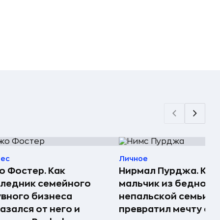
нес
Личное
 Фостер. Как
Нирмал Пурджа. Как
ледник семейного
мальчик из бедной
вного бизнеса
непальской семьи
азался от него и
превратил мечту о г