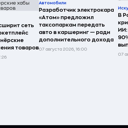
Автомобили
Иск
Разработчик электрокара
В Р
«Атом» предложил
кри
таксопаркам передать
асширит сеть
ИИ:
авто в каршеринг — ради
ркетплейс
90%
дополнительного дохода
тнёрские
вы
нения товаров
07 августа 2026, 16:00
07 а
7:26