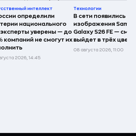
усственный интеллект
Технологии
оссии определили
В сети появились п
терии национального
изображения Samsu
 эксперты уверены — до
Galaxy S26 FE — сма
 компаний не смогут их
выйдет в трёх цвета
полнить
08 августа 2026, 11:00
вгуста 2026, 14:45