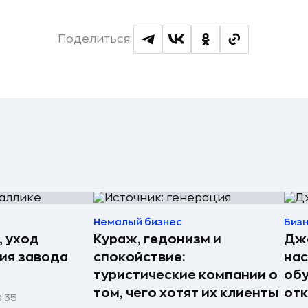
Поделиться:
Немалый бизнес
Биз
, уход
Кураж, гедонизм и
Джо
рия завода
спокойствие:
нас
туристические компании о
обу
том, чего хотят их клиенты
отк
8:35