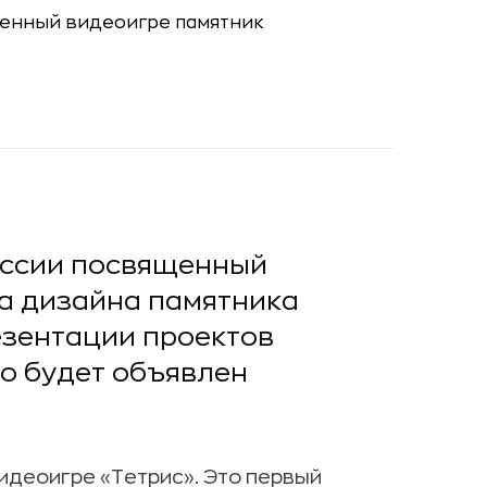
России посвященный
ка дизайна памятника
езентации проектов
го будет объявлен
идеоигре «Тетрис». Это первый