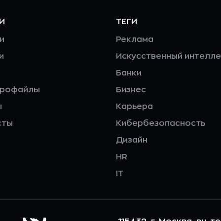
И
ТЕГИ
и
Реклама
и
Искусственный интелле
Банки
профайлы
Бизнес
ы
Карьера
сты
Кибербезопасность
Дизайн
HR
IT