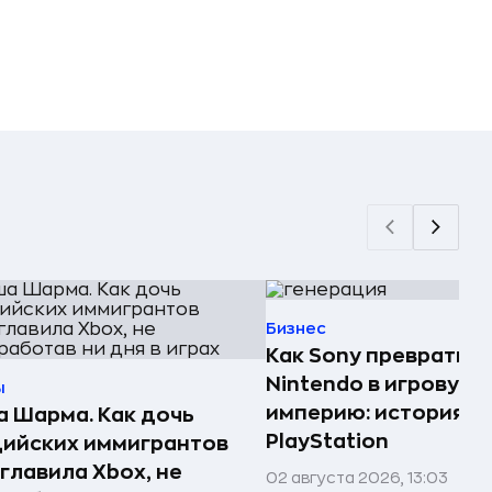
Бизнес
Как Sony превратила
Nintendo в игровую
ы
империю: история
 Шарма. Как дочь
PlayStation
ийских иммигрантов
главила Xbox, не
02 августа 2026, 13:03