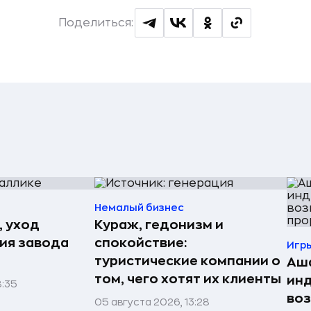
Поделиться:
Немалый бизнес
, уход
Кураж, гедонизм и
рия завода
спокойствие:
Игр
туристические компании о
Аша
том, чего хотят их клиенты
инд
8:35
воз
05 августа 2026, 13:28