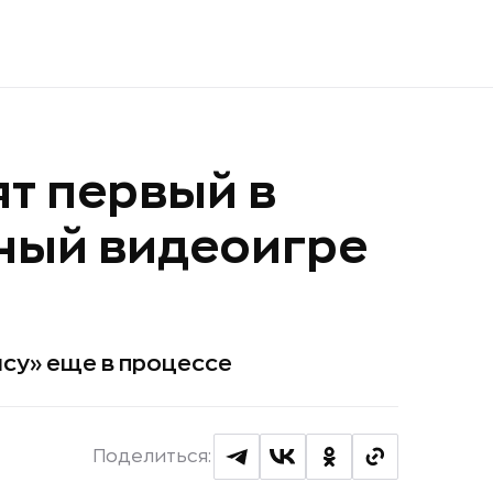
ят первый в
ный видеоигре
су» еще в процессе
Поделиться: