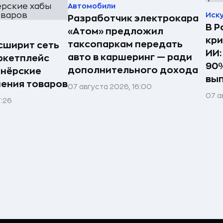
Автомобили
Иск
Разработчик электрокара
В Р
«Атом» предложил
кри
таксопаркам передать
асширит сеть
ИИ:
авто в каршеринг — ради
ркетплейс
90%
дополнительного дохода
тнёрские
вы
нения товаров
07 августа 2026, 16:00
07 а
7:26