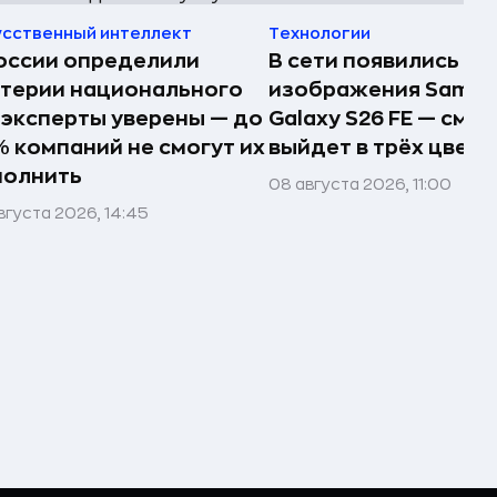
усственный интеллект
Технологии
оссии определили
В сети появились п
терии национального
изображения Samsu
 эксперты уверены — до
Galaxy S26 FE — сма
 компаний не смогут их
выйдет в трёх цвета
полнить
08 августа 2026, 11:00
вгуста 2026, 14:45