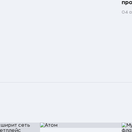
про
04 а