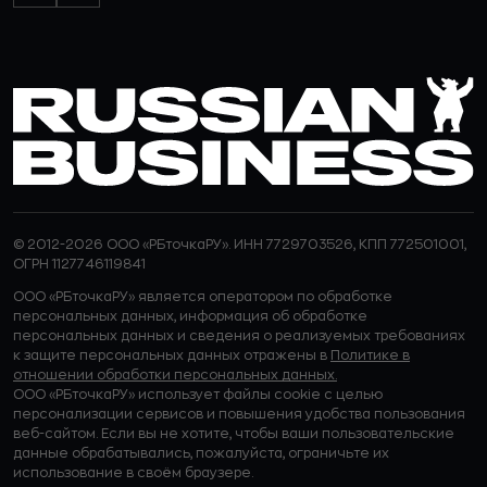
© 2012-2026 ООО «РБточкаРУ». ИНН 7729703526, КПП 772501001,
ОГРН 1127746119841
ООО «РБточкаРУ» является оператором по обработке
персональных данных, информация об обработке
персональных данных и сведения о реализуемых требованиях
к защите персональных данных отражены в
Политике в
отношении обработки персональных данных.
ООО «РБточкаРУ» использует файлы cookie с целью
персонализации сервисов и повышения удобства пользования
веб-сайтом. Если вы не хотите, чтобы ваши пользовательские
данные обрабатывались, пожалуйста, ограничьте их
использование в своём браузере.