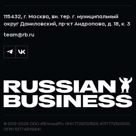
115432, г. Москва, вн. тер. г. муниципальный
округ Даниловский, пр-кт Андропова, д. 18, к. 3
team@rb.ru
© 2012-2026 ООО «РБточкаРУ». ИНН 7729703526, КПП 772501001,
ОГРН 1127746119841