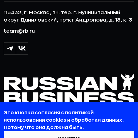
115432, г. Москва, вн. тер. г. муниципальный
округ Даниловский, пр-кт Андропова, д. 18, к. 3
team@rb.ru
Это кнопка согласия с политикой
использования cookies
и
обработки данных
.
© 2012-2026 ООО «РБточкаРУ». ИНН 7729703526, КПП 772501001,
Потому что она должна быть.
ОГРН 1127746119841
ООО «РБточкаРУ» является оператором по обработке