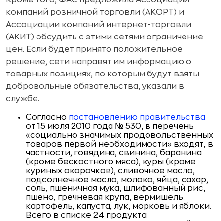
Кроме того, ФАС предложила Ассоциации
компаний розничной торговли (АКОРТ) и
Ассоциации компаний интернет-торговли
(АКИТ) обсудить с этими сетями ограничение
цен. Если будет принято положительное
решение, сети направят им информацию о
товарных позициях, по которым будут взяты
добровольные обязательства, указали в
службе.
Согласно
постановлению правительства
от 15 июля 2010 года № 530, в перечень
«социально значимых продовольственных
товаров первой необходимости» входят, в
частности, говядина, свинина, баранина
(кроме бескостного мяса), куры (кроме
куриных окорочков), сливочное масло,
подсолнечное масло, молоко, яйца, сахар,
соль, пшеничная мука, шлифованный рис,
пшено, гречневая крупа, вермишель,
картофель, капуста, лук, морковь и яблоки.
Всего в списке 24 продукта.