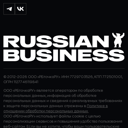
© 2012-2026 ООО «РБточкаРУ». ИНН 7729703526, КПП 772501001,
ОГРН 1127746119841
ООО «РБточкаРУ» является оператором по обработке
персональных данных, информация об обработке
персональных данных и сведения о реализуемых требованиях
к защите персональных данных отражены в
Политике в
отношении обработки персональных данных.
ООО «РБточкаРУ» использует файлы cookie с целью
персонализации сервисов и повышения удобства пользования
веб-сайтом. Если вы не хотите, чтобы ваши пользовательские