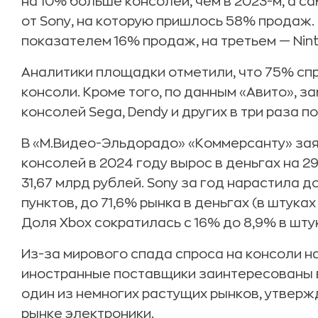
на 10% больше консолей, чем в 2023-м, а с
от Sony, на которую пришлось 58% продаж. Н
показателем 16% продаж, на третьем — Nint
Аналитики площадки отметили, что 75% с
консоли. Кроме того, по данным «Авито», з
консолей Sega, Dendy и других в три раза п
В «М.Видео-Эльдорадо» «Коммерсанту» зая
консолей в 2024 году вырос в деньгах на 2
31,67 млрд рублей. Sony за год нарастила 
пунктов, до 71,6% рынка в деньгах (в штука
Доля Xbox сократилась с 16% до 8,9% в штука
Из-за мирового спада спроса на консоли на
иностранные поставщики заинтересованы в 
один из немногих растущих рынков, утвер
рынке электроники.