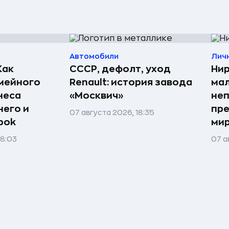
Автомобили
Лич
Как
СССР, дефолт, уход
Нир
мейного
Renault: история завода
мал
неса
«Москвич»
неп
него и
пре
07 августа 2026, 18:35
bok
мир
08:03
07 а