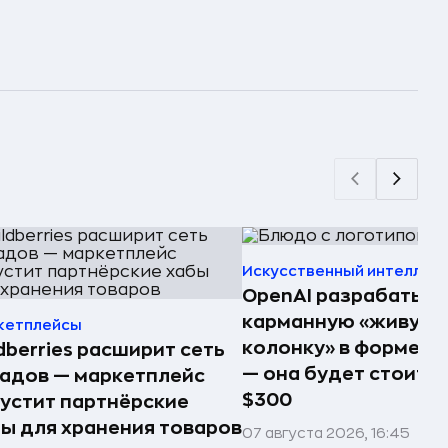
Искусственный интеллек
OpenAI разрабатыв
карманную «живую
кетплейсы
колонку» в форме п
dberries расширит сеть
— она будет стоить 
адов — маркетплейс
$300
устит партнёрские
ы для хранения товаров
07 августа 2026, 16:45