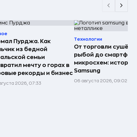
ное
Технологии
мал Пурджа. Как
От торговли сушёно
ьчик из бедной
рыбой до смартфоно
альской семьи
микросхем: история
вратил мечту о горах в
Samsung
овые рекорды и бизнес
06 августа 2026, 09:02
вгуста 2026, 07:33