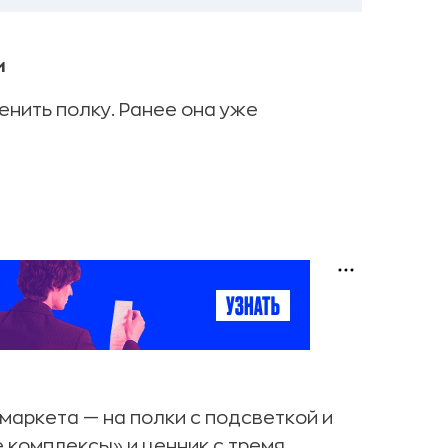
и
енить полку. Ранее она уже
-маркета — на полки с подсветкой и
е комплексы» и ценник с тремя