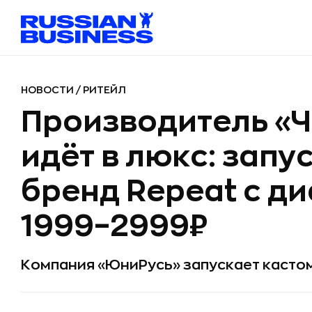
НОВОСТИ
/
РИТЕЙЛ
Производитель «Ч
идёт в люкс: запу
бренд Repeat с д
1999–2999₽
Компания «ЮниРусь» запускает касто