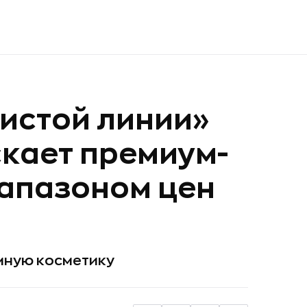
истой линии»
скает премиум-
иапазоном цен
мную косметику