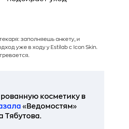
текаря: заполняешь анкету, и
од уже в ходу у Estilab с Icon Skin.
гревается.
рованную косметику в
азала
«Ведомостям»
 Тябутова.