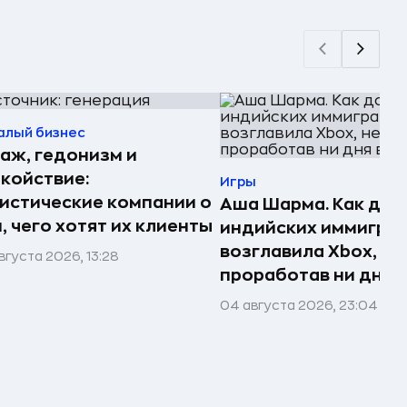
алый бизнес
аж, гедонизм и
койствие:
Игры
истические компании о
Аша Шарма. Как доч
, чего хотят их клиенты
индийских иммигра
возглавила Xbox, не
вгуста 2026, 13:28
проработав ни дня в
04 августа 2026, 23:04