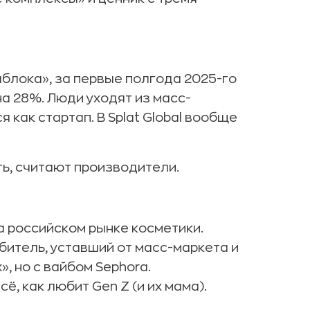
яблока», за первые полгода 2025-го
а 28%. Люди уходят из масс-
я как стартап. В Splat Global вообще
ь, считают производители.
а российском рынке косметики.
битель, уставший от масс-маркета и
, но с вайбом Sephora.
ё, как любит Gen Z (и их мама).