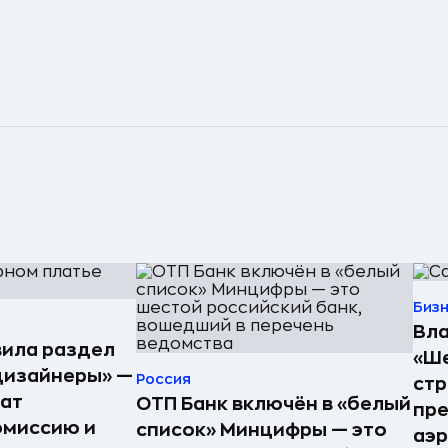
Биз
Вла
ила раздел
«Ше
дизайнеры» —
Россия
стр
ат
ОТП Банк включён в «белый
пре
омиссию и
список» Минцифры — это
аэ