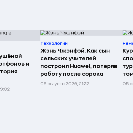
Технологии
Нем
Жэнь Чжэнфэй. Как сын
Кур
сушёной
сельских учителей
спо
ртфонов и
построил Huawei, потеряв
тур
стория
работу после сорока
том
05 августа 2026, 21:32
05 а
09:02