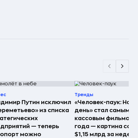
нес
Тренды
димир Путин исключил
«Человек-паук: Нов
реметьево» из списка
день» стал самым
атегических
кассовым фильмом 
дприятий — теперь
года — картина соб
ропорт можно
$1,15 млрд за недел