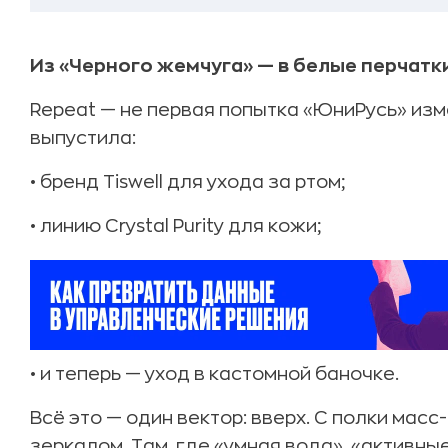
Из «Черного жемчуга» — в белые перчатк
Repeat — не первая попытка «ЮниРусь» изм
выпустила:
• бренд Tiswell для ухода за ртом;
• линию Crystal Purity для кожи;
• и теперь — уход в кастомной баночке.
Всё это — один вектор: вверх. С полки масс
зеркалом. Там, где «умная вода», «активны