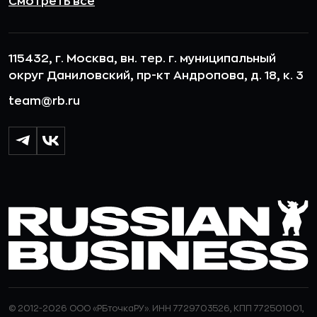
Смотреть все
115432, г. Москва, вн. тер. г. муниципальный
округ Даниловский, пр-кт Андропова, д. 18, к. 3
team@rb.ru
© 2012-2026 ООО «РБточкаРУ». ИНН 7729703526, КПП 772501001,