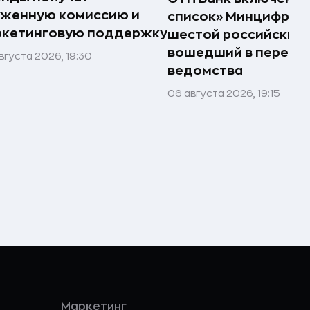
иженную комиссию и
список» Минцифры —
ркетинговую поддержку
шестой российский 
вошедший в перече
вгуста 2026, 19:30
ведомства
06 августа 2026, 19:15
Маркетинг