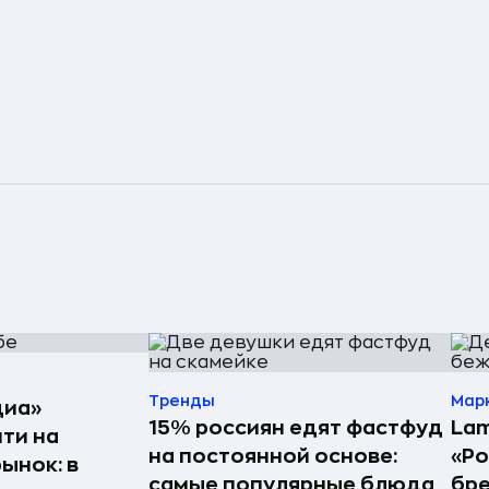
Тренды
Мар
диа»
15% россиян едят фастфуд
Lam
ти на
на постоянной основе:
«Ро
ынок: в
самые популярные блюда
бр