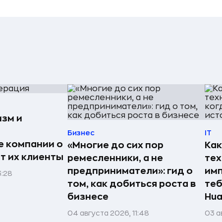
изм и
Бизнес
IT
е компании о
«Многие до сих пор
Как
ят их клиенты
ремесленники, а не
те
предприниматели»: гид о
имп
3:28
том, как добиться роста в
теб
бизнесе
Hua
04 августа 2026, 11:48
03 а