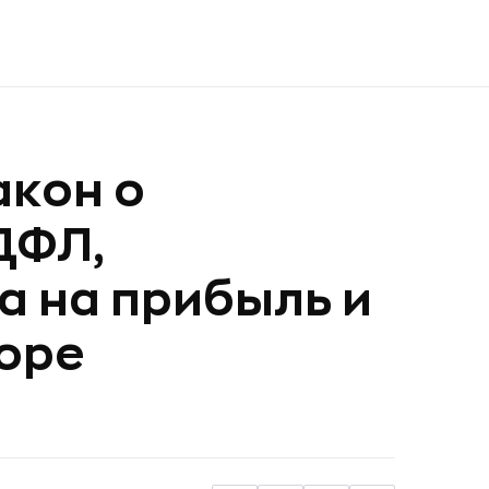
акон о
ДФЛ,
а на прибыль и
оре