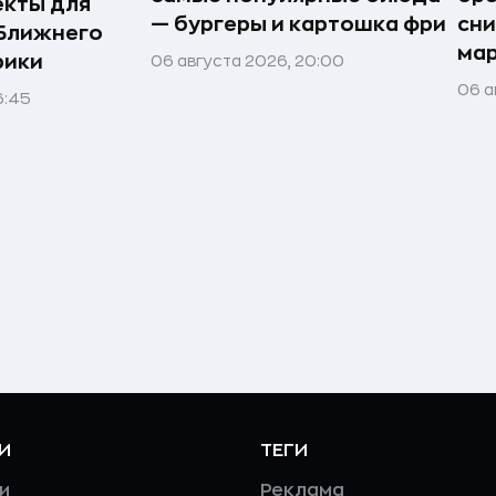
екты для
— бургеры и картошка фри
сн
 Ближнего
ма
рики
06 августа 2026, 20:00
06 а
6:45
И
ТЕГИ
и
Реклама