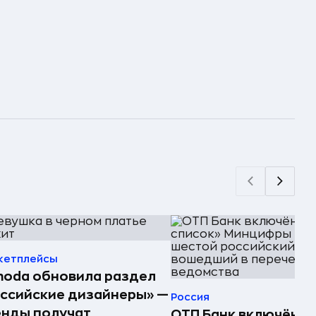
кетплейсы
oda обновила раздел
ссийские дизайнеры» —
Россия
енды получат
ОТП Банк включён в