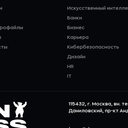
и
Искусственный интелле
Банки
профайлы
Бизнес
ы
Карьера
сты
Кибербезопасность
Дизайн
HR
IT
115432, г. Москва, вн. т
Даниловский, пр-кт Андр