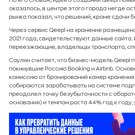
По его словам, идея о создании Qeepl появ
оказалось, в центре этого города негде ос
рынка показал, что решений, кроме сдачи б
Через сервис Qeepl на хранение размещено 
2021 года, свидетельствуют данные сайта.
переезжающие, владельцы транспорта, сп
Саулин считает, что бизнес-модель Qeepl п
покинувшие Россию Booking и Airbnb. Осно
комиссию от бронирований камер хранения 
собираются зарабатывать на системе подп
преодолел точку безубыточности с оборот
основания) и темпом роста 44% год к году,