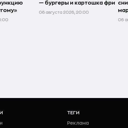
функцию
— бургеры и картошка фри
сн
угому»
ма
06 августа 2026, 20:00
0:00
06 а
И
ТЕГИ
и
Реклама