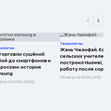
Технологии
нологии
Жэнь Чжэнфэй. Как 
торговли сушёной
сельских учителей
ой до смартфонов и
построил Huawei, по
росхем: история
работу после сорок
msung
05 августа 2026, 21:32
вгуста 2026, 09:02