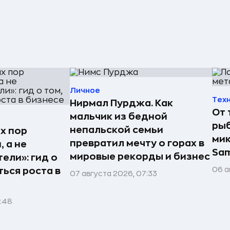
Личное
Тех
Нирмал Пурджа. Как
От 
мальчик из бедной
рыб
непальской семьи
х пор
мик
превратил мечту о горах в
 а не
Sa
мировые рекорды и бизнес
ели»: гид о
06 а
ться роста в
07 августа 2026, 07:33
1:48