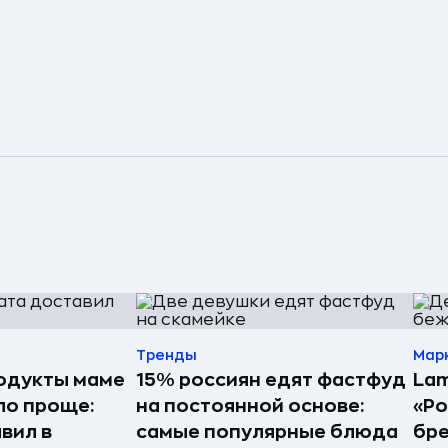
Тренды
Мар
одукты маме
15% россиян едят фастфуд
Lam
ло проще:
на постоянной основе:
«Ро
вил в
самые популярные блюда
бр