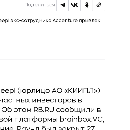
Поделиться:
eepl (юрлицо АО «КИИПЛ»)
 частных инвесторов в
 Об этом RB.RU сообщили в
ой платформы brainbox.VC,
ие. Раунд был закрыт 27