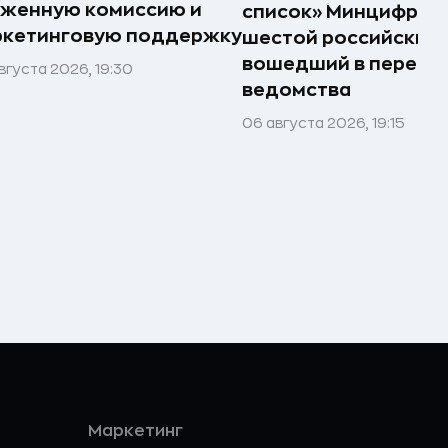
иженную комиссию и
список» Минцифры —
ркетинговую поддержку
шестой российский 
вошедший в перече
вгуста 2026, 19:30
ведомства
06 августа 2026, 19:15
Маркетинг