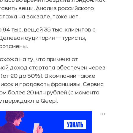
илась во время поездки в Лондон. Как
тавить вещи. Анализ российского
агажа на вокзале, тоже нет.
94 тыс. вещей 35 тыс. клиентов с
 Целевая аудитория — туристы,
ортсмены.
охожа на ту, что применяют
вной доход стартапа обеспечен через
(от 20 до 50%). В компании также
исок и продавать франшизы. Сервис
ом более 20 млн рублей (с момента
 утверждают в Qeepl.