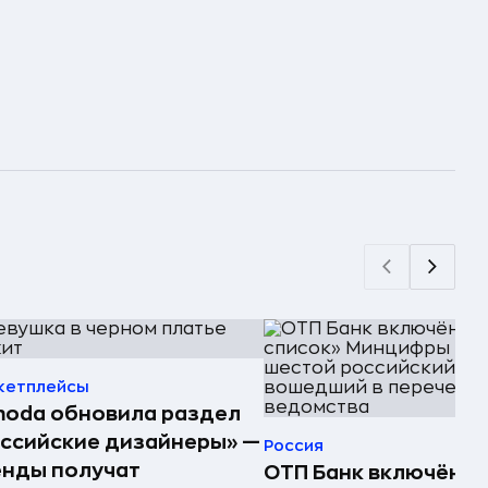
кетплейсы
oda обновила раздел
ссийские дизайнеры» —
Россия
енды получат
ОТП Банк включён в