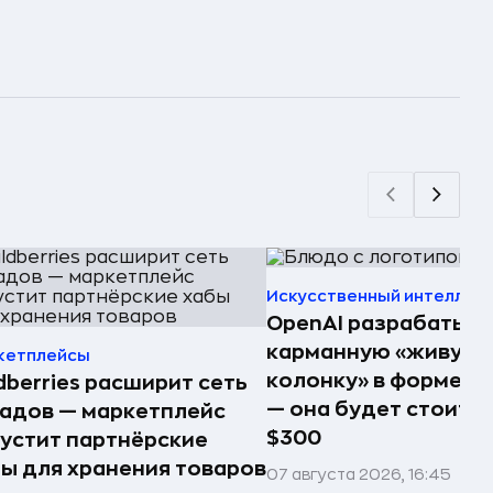
Искусственный интеллек
OpenAI разрабатыв
карманную «живую
кетплейсы
колонку» в форме п
dberries расширит сеть
— она будет стоить 
адов — маркетплейс
$300
устит партнёрские
ы для хранения товаров
07 августа 2026, 16:45