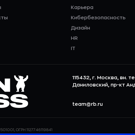
ы
Карьера
сты
Кибербезопасность
Дизайн
HR
IT
115432, г. Москва, вн. т
Даниловский, пр-кт Андр
team@rb.ru
501001, ОГРН 1127746119841