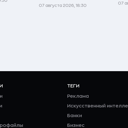
9:30
07 а
07 августа 2026, 18:30
И
ТЕГИ
и
Реклама
и
Искусственный интелле
Банки
профайлы
Бизнес