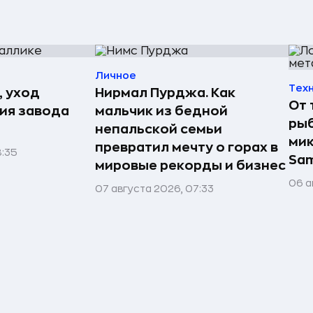
Личное
Тех
, уход
Нирмал Пурджа. Как
От 
рия завода
мальчик из бедной
рыб
непальской семьи
мик
превратил мечту о горах в
8:35
Sa
мировые рекорды и бизнес
06 а
07 августа 2026, 07:33