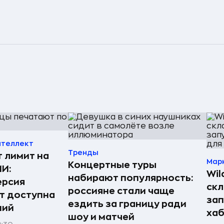
нтеллект
Тренды
т лимит на
Мар
Концертные туры
ИИ:
Wil
набирают популярность:
ерсия
скл
россияне стали чаще
т доступна
зап
ездить за границу ради
ний
хаб
шоу и матчей