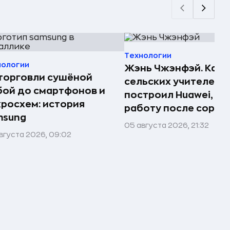
Технологии
нологии
Жэнь Чжэнфэй. Как 
торговли сушёной
сельских учителей
ой до смартфонов и
построил Huawei, по
росхем: история
работу после сорок
msung
05 августа 2026, 21:32
вгуста 2026, 09:02