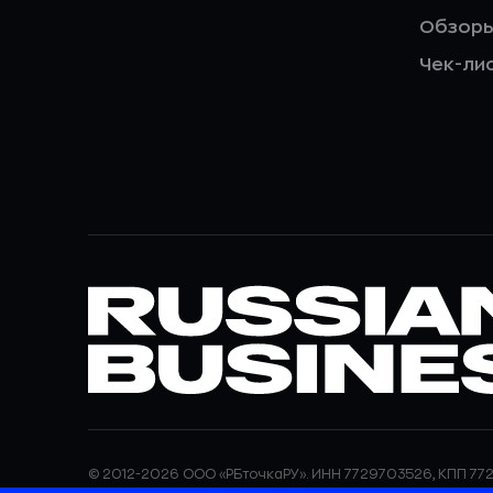
Обзор
Чек-ли
© 2012-2026 ООО «РБточкаРУ». ИНН 7729703526, КПП 772