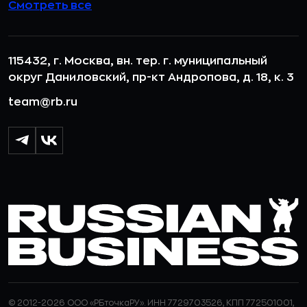
Смотреть все
115432, г. Москва, вн. тер. г. муниципальный
округ Даниловский, пр-кт Андропова, д. 18, к. 3
team@rb.ru
© 2012-2026 ООО «РБточкаРУ». ИНН 7729703526, КПП 772501001,