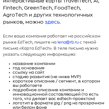
интерактивные карты TravelTech, AI,
Fintech, GreenTech, FoodTech,
AgroTech и других технологичных
рынков, можно
здесь
.
Если ваша компания работает на российском
рынке EdTech, пишите на
lena@rb.ru
с темой
письма «Карта EdTech». В теле письма нужно
указать следующую информацию:
название компании
год основания
ссылку на сайт
стадию развития (не ниже MVP)
короткое описание / сегмент, в котором
вы работаете
подробное описание компании и
инновационной составляющей (то есть
того, что делает вас edtech-проектом)
логотип в формате jpg / png на прозрачном
или белом фоне