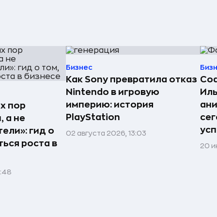
Бизнес
Биз
Как Sony превратила отказ
Со
Nintendo в игровую
Иль
империю: история
ан
х пор
PlayStation
сег
 а не
усп
ели»: гид о
02 августа 2026, 13:03
ться роста в
20 и
1:48