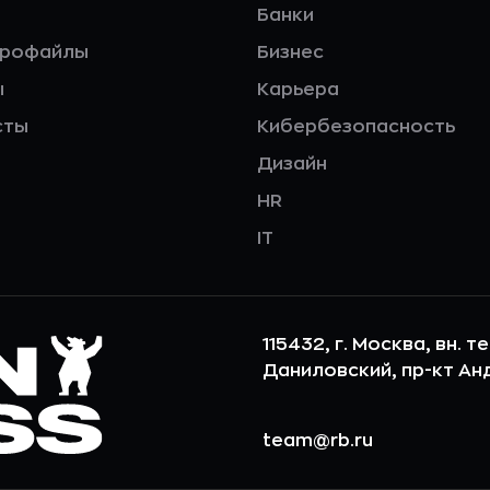
Банки
профайлы
Бизнес
ы
Карьера
сты
Кибербезопасность
Дизайн
HR
IT
115432, г. Москва, вн. т
Даниловский, пр-кт Андр
team@rb.ru