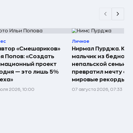
нес
Личное
автор «Смешариков»
Нирмал Пурджа. Как
я Попов: «Создать
мальчик из бедной
имационный проект
непальской семьи
одня — это лишь 5%
превратил мечту о г
еха»
мировые рекорды и 
юля 2026, 10:00
07 августа 2026, 07:33