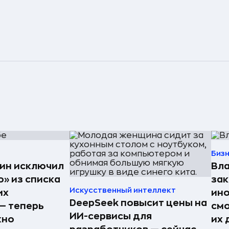
Биз
ин исключил
Вла
» из списка
зак
Искусственный интеллект
их
ин
DeepSeek повысит цены на
— теперь
смо
ИИ-сервисы для
жно
их 