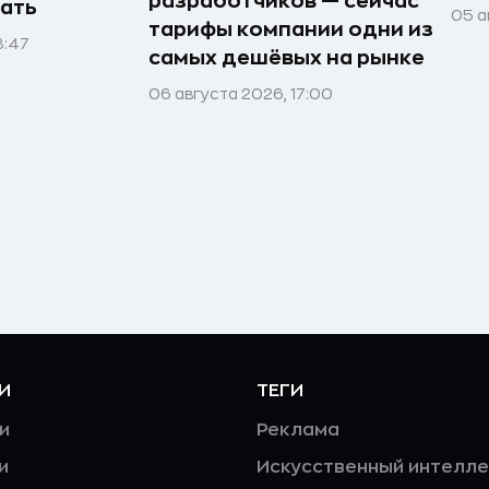
разработчиков — сейчас
ать
05 а
тарифы компании одни из
8:47
самых дешёвых на рынке
06 августа 2026, 17:00
И
ТЕГИ
и
Реклама
и
Искусственный интелле