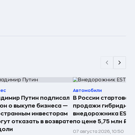
нес
Автомобили
димир Путин подписал
В России стартовал
он о выкупе бизнеса —
продажи гибридног
остранным инвесторам
внедорожника ESTE
гут отказать в возврате
по цене 5,75 млн ₽
доли
07 августа 2026, 10:50