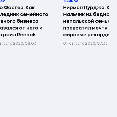
нес
Личное
 Фостер. Как
Нирмал Пурджа. Как
ледник семейного
мальчик из бедной
вного бизнеса
непальской семьи
азался от него и
превратил мечту о г
троил Reebok
мировые рекорды и 
вгуста 2026, 08:03
07 августа 2026, 07:33