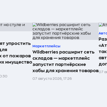
Авт
Раз
ят упростить
«А
Маркетплейсы
для
так
Wildberries расширит сеть
 от пожаров
авт
складов — маркетплейс
 их имущество
до
запустит партнёрские
хабы для хранения товаров
07 а
0:30
07 августа 2026, 17:26