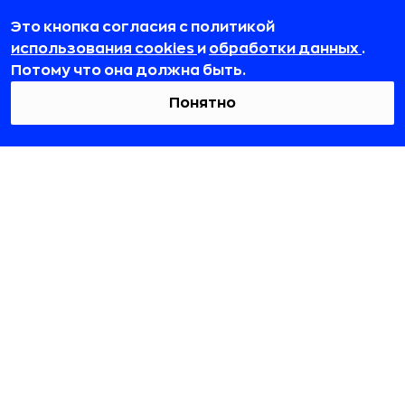
округ Даниловский, пр-кт Андропова, д. 18, к. 3
Это кнопка согласия с политикой
team@rb.ru
использования cookies
и
обработки данных
.
Потому что она должна быть.
Понятно
© 2012-2026 ООО «РБточкаРУ». ИНН 7729703526, КПП 772501001,
ОГРН 1127746119841
ООО «РБточкаРУ» является оператором по обработке
персональных данных, информация об обработке
персональных данных и сведения о реализуемых требованиях
к защите персональных данных отражены в
Политике в