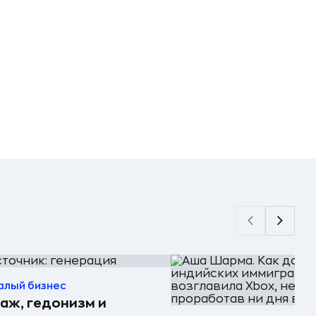
алый бизнес
аж, гедонизм и