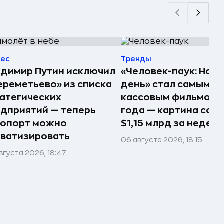
нес
Тренды
димир Путин исключил
«Человек-паук: Нов
реметьево» из списка
день» стал самым
атегических
кассовым фильмом 
дприятий — теперь
года — картина соб
ропорт можно
$1,15 млрд за недел
ватизировать
06 августа 2026, 18:15
вгуста 2026, 18:47