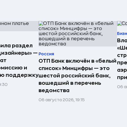
Биз
Вла
ила раздел
«Ше
дизайнеры» —
Россия
стр
ат
ОТП Банк включён в «белый
пре
омиссию и
список» Минцифры — это
аэ
ую поддержку
шестой российский банк,
при
вошедший в перечень
9:30
06 а
ведомства
06 августа 2026, 19:15