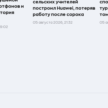
сушёной
сельских учителей
спо
ртфонов и
построил Huawei, потеряв
тур
стория
работу после сорока
том
05 августа 2026, 21:32
05 а
09:02