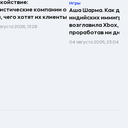
койствие:
Игры
истические компании о
Аша Шарма. Как доч
, чего хотят их клиенты
индийских иммигра
возглавила Xbox, не
вгуста 2026, 13:28
проработав ни дня в
04 августа 2026, 23:04