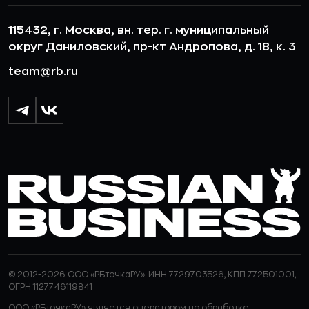
115432, г. Москва, вн. тер. г. муниципальный
округ Даниловский, пр-кт Андропова, д. 18, к. 3
team@rb.ru
© 2012-2026 ООО «РБточкаРУ». ИНН 7729703526, КПП 772501001,
ОГРН 1127746119841
ООО «РБточкаРУ» является оператором по обработке