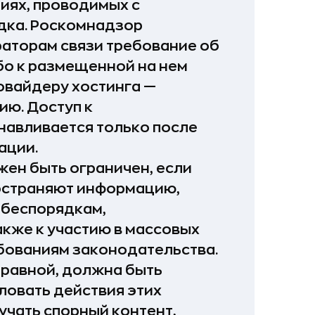
иях, проводимых с
дка. Роскомнадзор
аторам связи требование об
бо к размещенной на нем
овайдеру хостинга —
ию. Доступ к
навливается только после
ации.
жен быть ограничен, если
ространяют информацию,
беспорядкам,
акже к участию в массовых
бованиям законодательства.
равной, должна быть
ловать действия этих
зучать спорный контент,