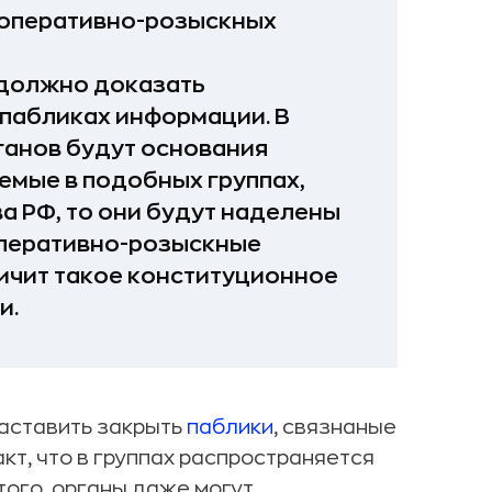
 оперативно-розыскных
 должно доказать
пабликах информации. В
ганов будут основания
емые в подобных группах,
 РФ, то они будут наделены
перативно-розыскные
ничит такое конституционное
и.
заставить закрыть
паблики
, связнаные
кт, что в группах распространяется
того, органы даже могут