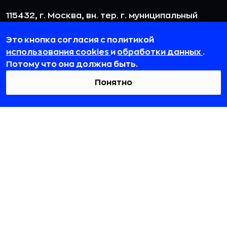
115432, г. Москва, вн. тер. г. муниципальный
округ Даниловский, пр-кт Андропова, д. 18, к. 3
Это кнопка согласия с политикой
team@rb.ru
использования cookies
и
обработки данных
.
Потому что она должна быть.
Понятно
© 2012-2026 ООО «РБточкаРУ». ИНН 7729703526, КПП 772501001,
ОГРН 1127746119841
ООО «РБточкаРУ» является оператором по обработке