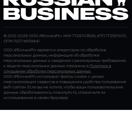
© 2012-2026 ООО «РБточкаРУ». ИНН 7729703526, КПП 772501001,
ОГРН 1127746119841
ООО «РБточкаРУ» является оператором по обработке
персональных данных, информация об обработке
персональных данных и сведения о реализуемых требованиях
к защите персональных данных отражены в
Политике в
отношении обработки персональных данных.
ООО «РБточкаРУ» использует файлы cookie с целью
персонализации сервисов и повышения удобства пользования
веб-сайтом. Если вы не хотите, чтобы ваши пользовательские
данные обрабатывались, пожалуйста, ограничьте их
использование в своём браузере.