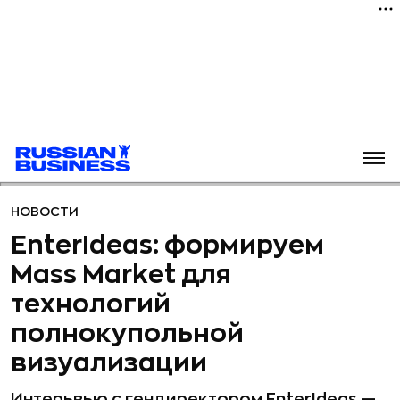
НОВОСТИ
EnterIdeas: формируем
Mass Market для
технологий
полнокупольной
визуализации
Интерьвью с гендиректором EnterIdeas —