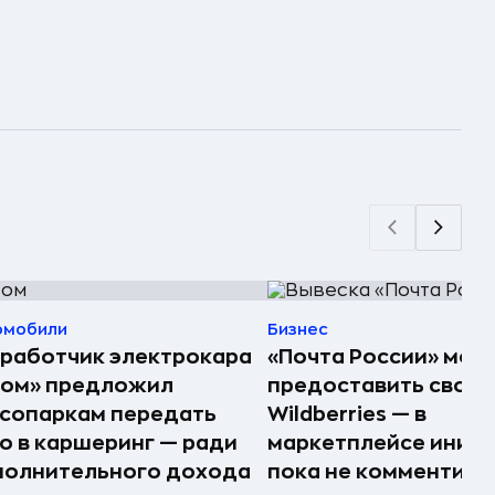
омобили
Бизнес
работчик электрокара
«Почта России» мож
том» предложил
предоставить свои 
сопаркам передать
Wildberries — в
о в каршеринг — ради
маркетплейсе иниц
полнительного дохода
пока не комментир