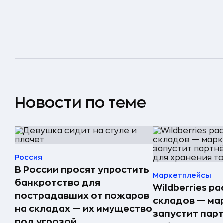
Новости по теме
Россия
В России просят упростить
Маркетплейсы
банкротство для
Wildberries р
пострадавших от пожаров
складов — ма
на складах — их имущество
запустит пар
под угрозой