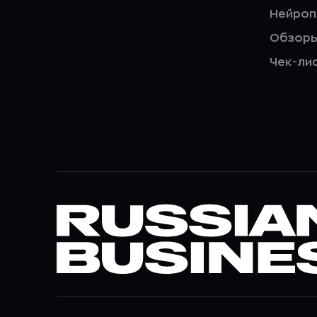
Нейро
Обзор
Чек-ли