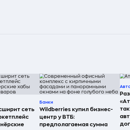
Авт
Раз
«А
Банки
так
асширит сеть
Wildberries купил бизнес-
авт
ркетплейс
центр у ВТБ:
до
тнёрские
предполагаемая сумма