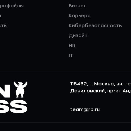
профайлы
Бизнес
ы
Карьера
сты
Кибербезопасность
Дизайн
HR
IT
115432, г. Москва, вн. т
Даниловский, пр-кт Андр
team@rb.ru