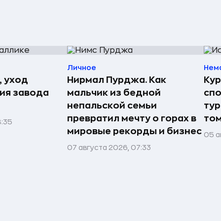
Личное
Нем
, уход
Нирмал Пурджа. Как
Кур
рия завода
мальчик из бедной
спо
непальской семьи
тур
превратил мечту о горах в
том
8:35
мировые рекорды и бизнес
05 а
07 августа 2026, 07:33