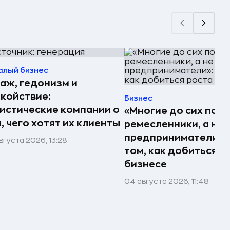
алый бизнес
аж, гедонизм и
койствие:
Бизнес
истические компании о
«Многие до сих пор
, чего хотят их клиенты
ремесленники, а не
предприниматели»: 
вгуста 2026, 13:28
том, как добиться р
бизнесе
04 августа 2026, 11:48