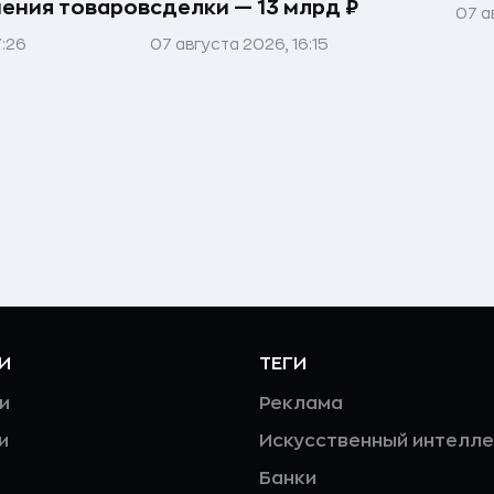
нения товаров
сделки — 13 млрд ₽
07 а
7:26
07 августа 2026, 16:15
И
ТЕГИ
и
Реклама
и
Искусственный интелле
Банки