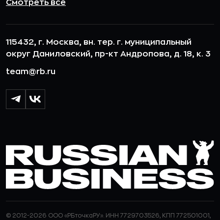
Смотреть все
115432, г. Москва, вн. тер. г. муниципальный
округ Даниловский, пр-кт Андропова, д. 18, к. 3
team@rb.ru
© 2012-2026 ООО «РБточкаРУ». ИНН 7729703526, КПП 772501001,