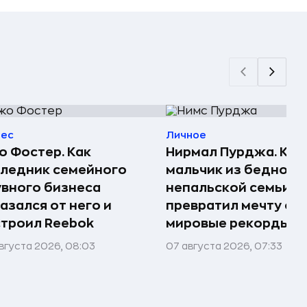
нес
Личное
 Фостер. Как
Нирмал Пурджа. Как
ледник семейного
мальчик из бедной
вного бизнеса
непальской семьи
азался от него и
превратил мечту о г
троил Reebok
мировые рекорды и 
вгуста 2026, 08:03
07 августа 2026, 07:33