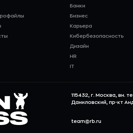
Банки
профайлы
Бизнес
ы
Карьера
сты
Кибербезопасность
Дизайн
HR
IT
115432, г. Москва, вн. т
Даниловский, пр-кт Андр
team@rb.ru