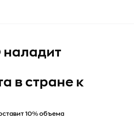
 наладит
а в стране к
составит 10% объема