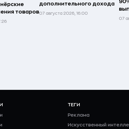
90%
дополнительного дохода
тнёрские
вы
нения товаров
07 августа 2026, 16:00
07 а
7:26
И
ТЕГИ
и
Реклама
и
Искусственный интелле