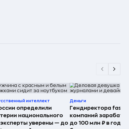
усственный интеллект
Деньги
оссии определили
Гендиректора fashi
терии национального
компаний зарабаты
 эксперты уверены — до
до 100 млн ₽ в год —