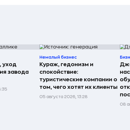
Немалый бизнес
Биз
, уход
Кураж, гедонизм и
Джо
рия завода
спокойствие:
нас
туристические компании о
обу
том, чего хотят их клиенты
отк
8:35
пос
05 августа 2026, 13:28
08 а