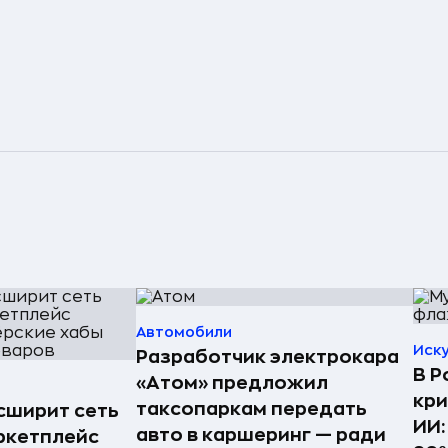
Автомобили
Иск
Разработчик электрокара
В Р
«Атом» предложил
кри
таксопаркам передать
асширит сеть
ИИ:
авто в каршеринг — ради
ркетплейс