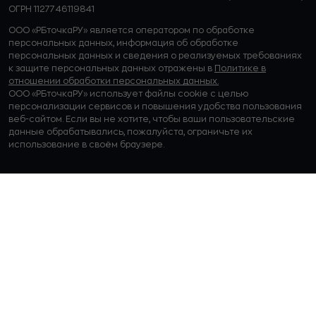
ОГРН 1127746119841
ООО «РБточкаРУ» является оператором по обработке
персональных данных, информация об обработке
персональных данных и сведения о реализуемых требованиях
к защите персональных данных отражены в
Политике в
отношении обработки персональных данных.
ООО «РБточкаРУ» использует файлы cookie с целью
персонализации сервисов и повышения удобства пользования
веб-сайтом. Если вы не хотите, чтобы ваши пользовательские
данные обрабатывались, пожалуйста, ограничьте их
использование в своём браузере.