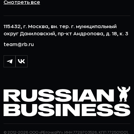
Смотреть все
115432, г. Москва, вн. тер. г. муниципальный
округ Даниловский, пр-кт Андропова, д. 18, к. 3
team@rb.ru
© 2012-2026 ООО «РБточкаРУ». ИНН 7729703526, КПП 772501001,