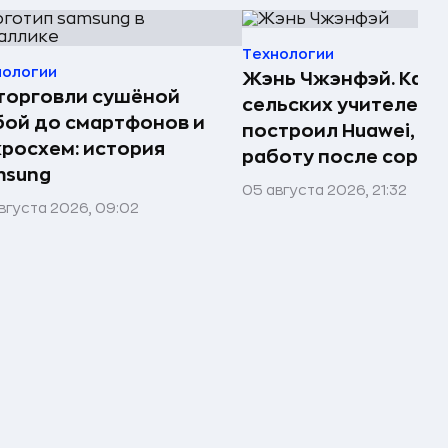
Технологии
нологии
Жэнь Чжэнфэй. Как 
торговли сушёной
сельских учителей
ой до смартфонов и
построил Huawei, по
росхем: история
работу после сорок
msung
05 августа 2026, 21:32
вгуста 2026, 09:02