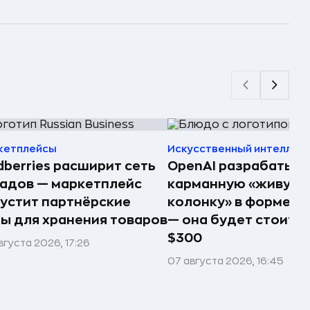
кетплейсы
Искусственный интеллек
dberries расширит сеть
OpenAI разрабатыв
адов — маркетплейс
карманную «живую
устит партнёрские
колонку» в форме п
ы для хранения товаров
— она будет стоить 
$300
вгуста 2026, 17:26
07 августа 2026, 16:45