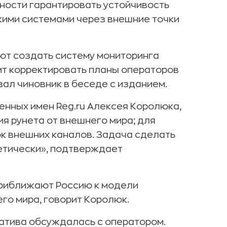
жности гарантировать устойчивость
кими системами через внешние точки
ают создать систему мониторинга
лит корректировать планы операторов
зал чиновник в беседе с изданием.
енных имен Reg.ru Алексея Королюка,
я рунета от внешнего мира; для
ок внешних каналов. Задача сделать
етически», подтверждает
приближают Россию к модели
его мира, говорит Королюк.
иатива обсуждалась с оператором.