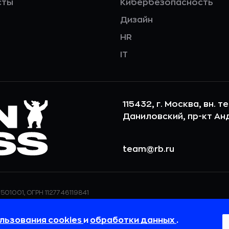
сты
Кибербезопасность
Дизайн
HR
IT
115432, г. Москва, вн. т
Даниловский, пр-кт Андр
team@rb.ru
501001, ОГРН 1127746119841
ерсональных данных,
ООО «РБточкаРУ» использует фай
дения о реализуемых
повышения удобства пользования
льзования cookies
и
обработки данных
.
 в
Политике в отношении
пользовательские данные обраба