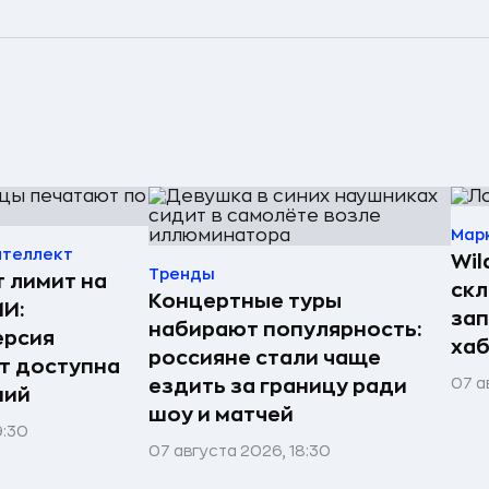
Мар
нтеллект
Wil
Тренды
т лимит на
скл
Концертные туры
ИИ:
зап
набирают популярность:
ерсия
хаб
россияне стали чаще
т доступна
07 а
ездить за границу ради
ний
шоу и матчей
9:30
07 августа 2026, 18:30