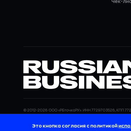
Чек-ли
© 2012-2026 ООО «РБточкаРУ». ИНН 7729703526, КПП 772
ООО «РБточкаРУ» является оператором по обработке п
информация об обработке персональных данных и све
Это кнопка согласия с политикой
испо
требованиях к защите персональных данных отражены