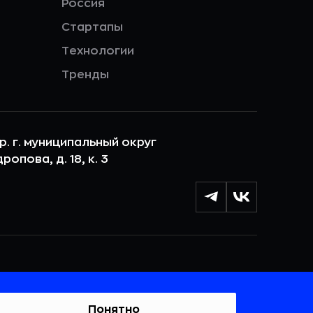
Россия
Стартапы
Технологии
Тренды
ер. г. муниципальный округ
опова, д. 18, к. 3
лы cookie с целью персонализации сервисов и
 веб-сайтом. Если вы не хотите, чтобы ваши
тывались, пожалуйста, ограничьте их использование в
Понятно