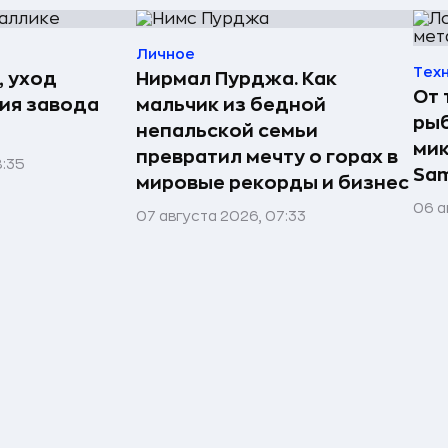
Личное
Тех
, уход
Нирмал Пурджа. Как
От 
рия завода
мальчик из бедной
рыб
непальской семьи
мик
превратил мечту о горах в
8:35
Sa
мировые рекорды и бизнес
06 а
07 августа 2026, 07:33