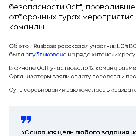
безопасности 0ctf, проводившег
отборочных турах мероприятия 
команды.
Об этом Rusbase рассказал участник LC↯B
была
опубликована
на ряде китайских ресу
В финале 0ctf участвовало 12 команд разме
Организаторы взяли оплату перелета и про
Суть соревнования заключалась в «захвате 
«Основная цель любого задания на