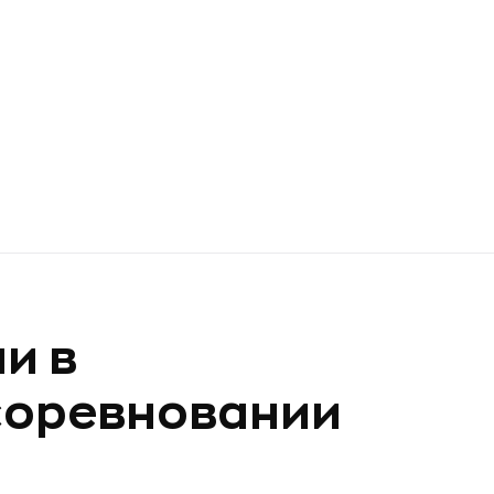
и в
соревновании