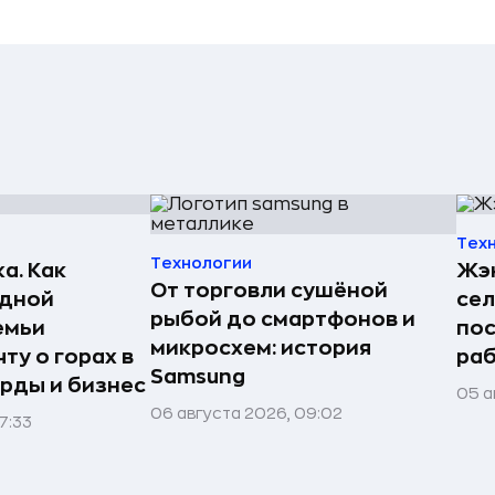
Тех
Технологии
а. Как
Жэн
От торговли сушёной
едной
сел
рыбой до смартфонов и
емьи
пос
микросхем: история
ту о горах в
раб
Samsung
рды и бизнес
05 а
06 августа 2026, 09:02
7:33