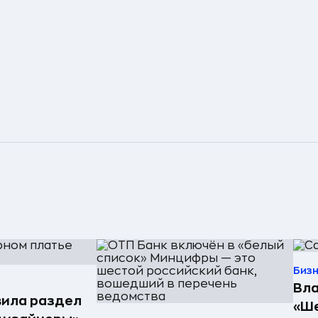
Биз
Вла
ила раздел
«Ше