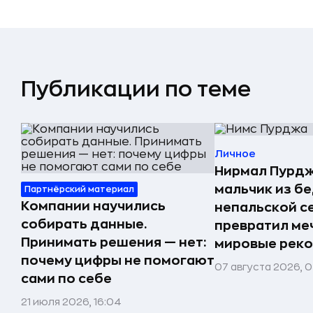
Публикации по теме
Личное
Нирмал Пурдж
мальчик из б
Партнёрский материал
Компании научились
непальской с
собирать данные.
превратил меч
Принимать решения — нет:
мировые реко
почему цифры не помогают
07 августа 2026, 0
сами по себе
21 июля 2026, 16:04