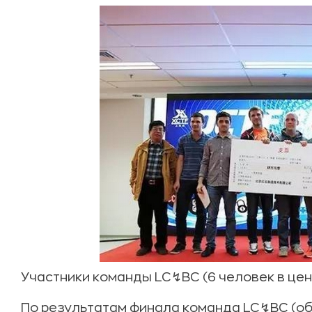
Участники команды LC↯BC (6 человек в цен
По результатам финала команда LC↯BC (об