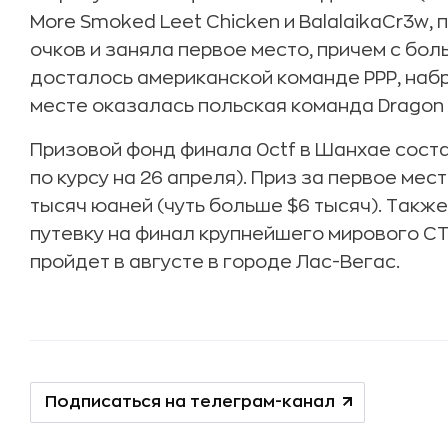
More Smoked Leet Chicken и BalalaikaCr3w,
очков и заняла первое место, причем с бо
досталось американской команде PPP, набра
месте оказалась польская команда Dragon S
Призовой фонд финала 0ctf в Шанхае состав
по курсу на 26 апреля). Приз за первое мес
тысяч юаней (чуть больше $6 тысяч). Такж
путевку на финал крупнейшего мирового CT
пройдет в августе в городе Лас-Вегас.
Подписаться на телеграм-канал