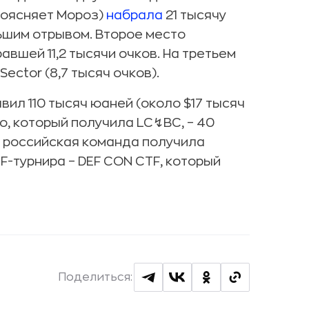
 поясняет Мороз)
набрала
21 тысячу
льшим отрывом. Второе место
вшей 11,2 тысячи очков. На третьем
ector (8,7 тысяч очков).
ил 110 тысяч юаней (около $17 тысяч
то, который получила LC↯BC, – 40
е российская команда получила
F-турнира – DEF CON CTF, который
Поделиться: