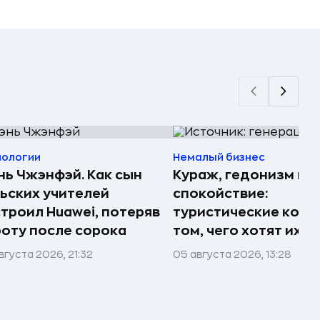
нологии
Немалый бизнес
ь Чжэнфэй. Как сын
Кураж, гедонизм и
ьских учителей
спокойствие:
троил Huawei, потеряв
туристические комп
оту после сорока
том, чего хотят их 
вгуста 2026, 21:32
05 августа 2026, 13:28