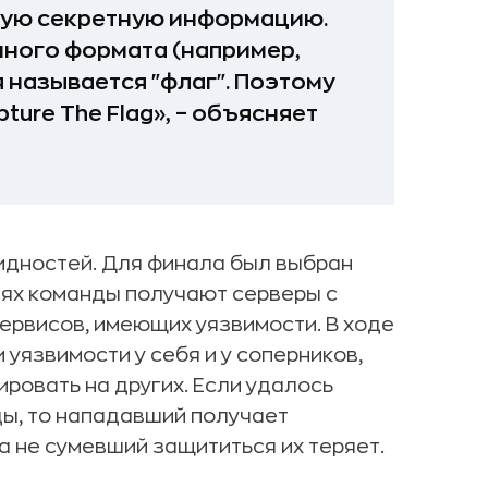
рую секретную информацию.
нного формата (например,
 называется "флаг". Поэтому
ture The Flag», – объясняет
видностей. Для финала был выбран
иях команды получают серверы с
рвисов, имеющих уязвимости. В ходе
уязвимости у себя и у соперников,
ировать на других. Если удалось
ды, то нападавший получает
а не сумевший защититься их теряет.