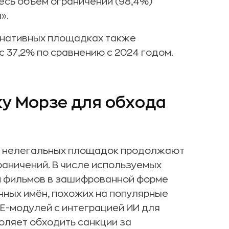
есь объём ограничений (98,4%)
».
рнативных площадках также
ус 37,2% по сравнению с 2024 годом.
у Морзе для обхода
ы нелегальных площадок продолжают
аничений. В числе используемых
й фильмов в зашифрованной форме
нных имён, похожих на популярные
E-модулей с интеграцией ИИ для
оляет обходить санкции за