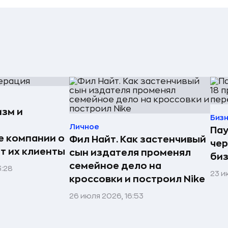
изм и
Биз
Личное
Пау
е компании о
Фил Найт. Как застенчивый
чер
ят их клиенты
сын издателя променял
биз
семейное дело на
3:28
23 и
кроссовки и построил Nike
26 июля 2026, 16:53