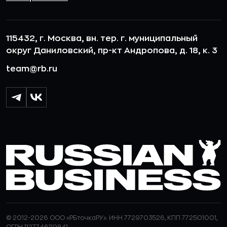
115432, г. Москва, вн. тер. г. муниципальный
округ Даниловский, пр-кт Андропова, д. 18, к. 3
team@rb.ru
© 2012-2026 ООО «РБточкаРУ». ИНН 7729703526, КПП 772501001,
ОГРН 1127746119841