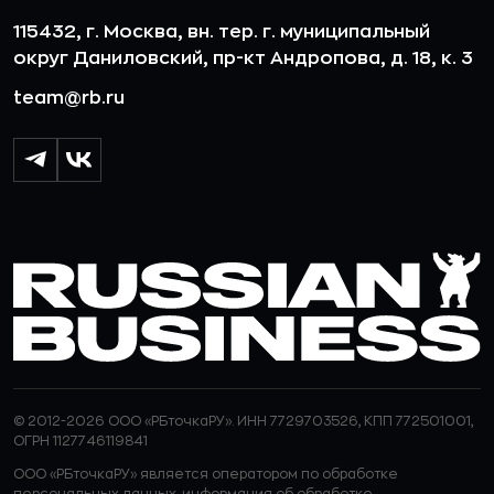
115432, г. Москва, вн. тер. г. муниципальный
округ Даниловский, пр-кт Андропова, д. 18, к. 3
team@rb.ru
© 2012-2026 ООО «РБточкаРУ». ИНН 7729703526, КПП 772501001,
ОГРН 1127746119841
ООО «РБточкаРУ» является оператором по обработке
персональных данных, информация об обработке