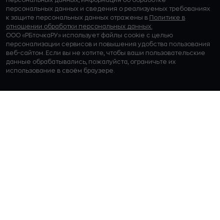
персональных данных и сведения о реализуемых требованиях
к защите персональных данных отражены в
Политике в
отношении обработки персональных данных.
ООО «РБточкаРУ» использует файлы cookie с целью
персонализации сервисов и повышения удобства пользования
веб-сайтом. Если вы не хотите, чтобы ваши пользовательские
данные обрабатывались, пожалуйста, ограничьте их
использование в своём браузере.